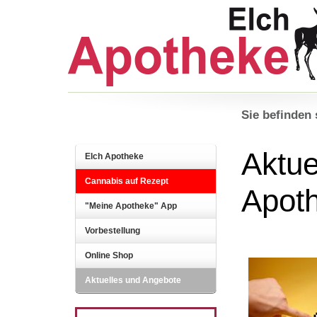
Sie befinden 
Aktue
Elch Apotheke
Cannabis auf Rezept
Apot
"Meine Apotheke" App
Vorbestellung
Online Shop
Aktuelles und Angebote