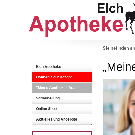
Sie befinden si
„Mein
Elch Apotheke
Cannabis auf Rezept
"Meine Apotheke" App
Vorbestellung
Online Shop
Aktuelles und Angebote